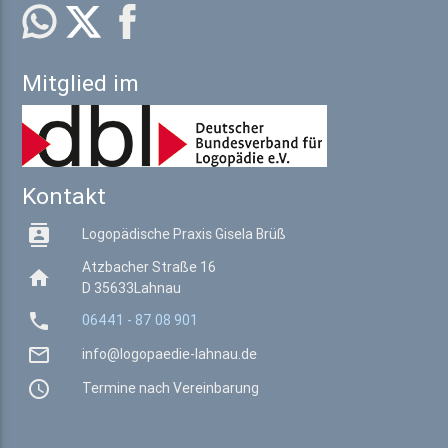
Mitglied im
Kontakt

Logopädische Praxis Gisela Brüß
Atzbacher Straße 16

D 35633
Lahnau

06441 - 87 08 901

info@logopaedie-lahnau.de

Termine nach Vereinbarung